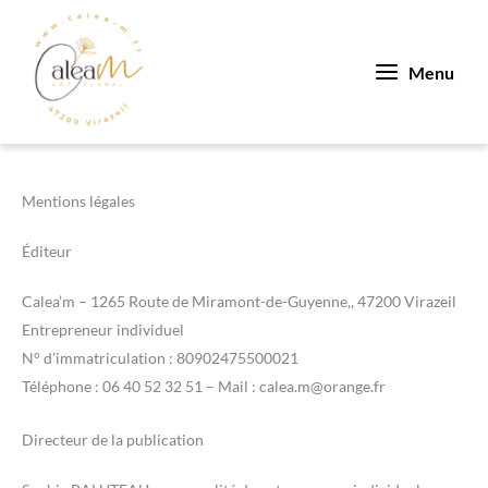
Aller
au
contenu
Menu
Mentions légales
Éditeur
Calea’m – 1265 Route de Miramont-de-Guyenne,, 47200 Virazeil
Entrepreneur individuel
N° d’immatriculation : 80902475500021
Téléphone : 06 40 52 32 51 – Mail : calea.m@orange.fr
Directeur de la publication