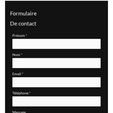
Formulaire
De contact
Formulaire
Prénom
*
simple
avec
Nom
*
téléphone
Email
*
Téléphone
*
Message