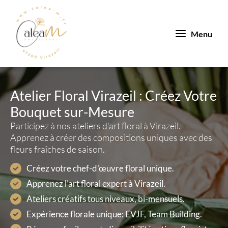
Aller
au
contenu
Menu
Atelier Floral Virazeil : Créez Votre
Bouquet sur-Mesure
Participez à nos ateliers d’art floral à Virazeil.
Apprenez à créer des compositions uniques avec des
fleurs fraîches de saison.
Créez votre chef-d’œuvre floral unique.
Apprenez l’art floral expert à Virazeil.
Ateliers créatifs tous niveaux, bi-mensuels.
Expérience florale unique: EVJF, Team Building.